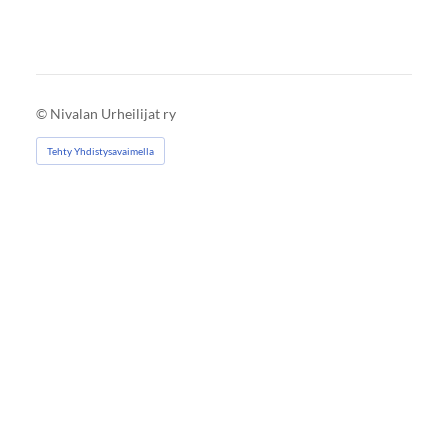
©
Nivalan Urheilijat ry
Tehty Yhdistysavaimella