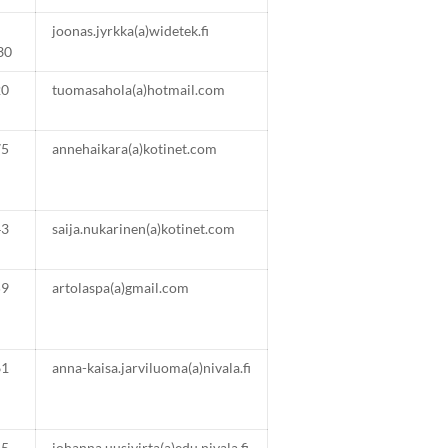
joonas.jyrkka(a)widetek.fi
30
20
tuomasahola(a)hotmail.com
75
annehaikara(a)kotinet.com
43
saija.nukarinen(a)kotinet.com
59
artolaspa(a)gmail.com
61
anna-kaisa.jarviluoma(a)nivala.fi
45
johanna.uusivirta(a)edu.nivala.fi