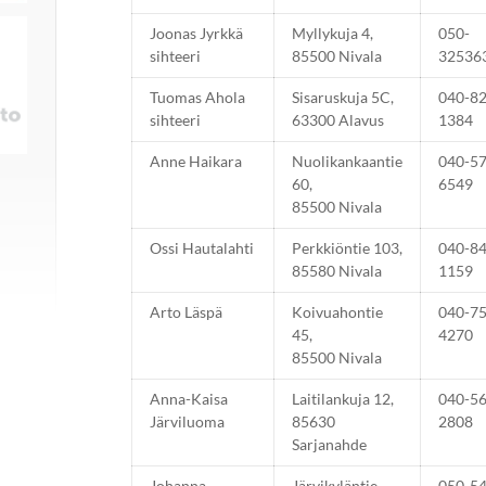
Joonas Jyrkkä
Myllykuja 4,
050-
sihteeri
85500 Nivala
32536
Tuomas Ahola
Sisaruskuja 5C,
040-8
sihteeri
63300 Alavus
1384
Anne Haikara
Nuolikankaantie
040-5
60,
6549
85500 Nivala
Ossi Hautalahti
Perkkiöntie 103,
040-8
85580 Nivala
1159
Arto Läspä
Koivuahontie
040-7
45,
4270
85500 Nivala
Anna-Kaisa
Laitilankuja 12,
040-5
Järviluoma
85630
2808
Sarjanahde
Johanna
Järvikyläntie
050-5