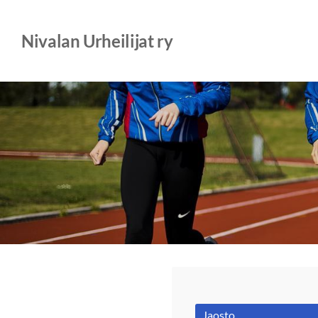
Siirry
sivun
Nivalan Urheilijat ry
sisältöön
Jaosto