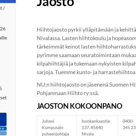
Jaosto
t /
026
Hiihtojaosto pyrkii ylläpitämään ja kehit
Nivalassa. Lasten hiihtokoulu ja hopeaso
ille
tärkeimmät keinot lasten hiihtoharrastuks
pyrimme saamaan seuratoimintaan mukaan
kilpahiihtäjiä ja tukemaan nykyisten kilpah
sarjoja. Tuemme kunto- ja harrastehiihtoa 
NU:n hiihtojaosto on jäsenenä Suomen Hiih
5
Pohjanmaan Hiihto ry:ssä.
kset
JAOSTON KOKOONPANO
Juhani
Isonkankaantie
0400-
Kumpusalo
137, 85640
345 
puheenjohtaja
Nivala