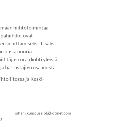
tämään hiihtotoimintaa
mpahiihdot ovat
en kehittämiseksi. Lisäksi
 uusia nuoria
iihtäjien uraa kohti yleisiä
ja harrastajien osaamista.
toliitossa ja Keski-
juhani.kumpusalo(a)kotinet.com
233