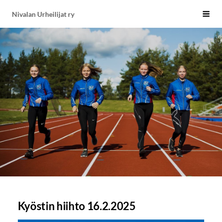
Siirry
Nivalan Urheilijat ry
Vali
sivun
sisältöön
Kyöstin hiihto 16.2.2025