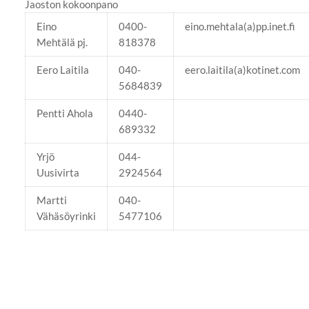
Jaoston kokoonpano
Eino
0400-
eino.mehtala(a)pp.inet.fi
Mehtälä pj.
818378
Eero Laitila
040-
eero.laitila(a)kotinet.com
5684839
Pentti Ahola
0440-
689332
Yrjö
044-
Uusivirta
2924564
Martti
040-
Vähäsöyrinki
5477106